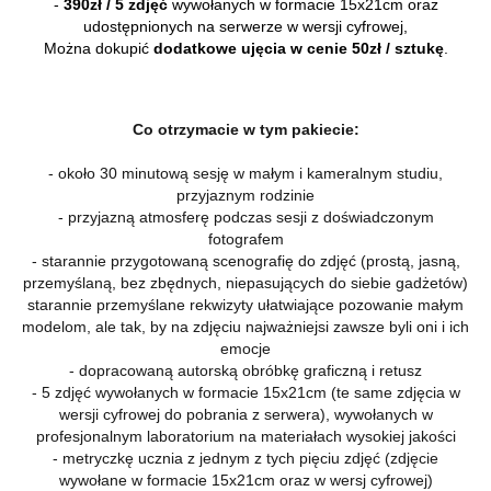
-
390zł / 5 zdjęć
wywołanych w formacie 15x21cm oraz
udostępnionych na serwerze w wersji cyfrowej,
Można dokupić
dodatkowe ujęcia w cenie 50zł / sztukę
.
Co otrzymacie w tym pakiecie:
- około 30 minutową sesję w małym i kameralnym studiu,
przyjaznym rodzinie
- przyjazną atmosferę podczas sesji z doświadczonym
fotografem
- starannie przygotowaną scenografię do zdjęć (prostą, jasną,
przemyślaną, bez zbędnych, niepasujących do siebie gadżetów)
starannie przemyślane rekwizyty ułatwiające pozowanie małym
modelom, ale tak, by na zdjęciu najważniejsi zawsze byli oni i ich
emocje
- dopracowaną autorską obróbkę graficzną i retusz
- 5 zdjęć wywołanych w formacie 15x21cm (te same zdjęcia w
wersji cyfrowej do pobrania z serwera), wywołanych w
profesjonalnym laboratorium na materiałach wysokiej jakości
- metryczkę ucznia z jednym z tych pięciu zdjęć (zdjęcie
wywołane w formacie 15x21cm oraz w wersj cyfrowej)