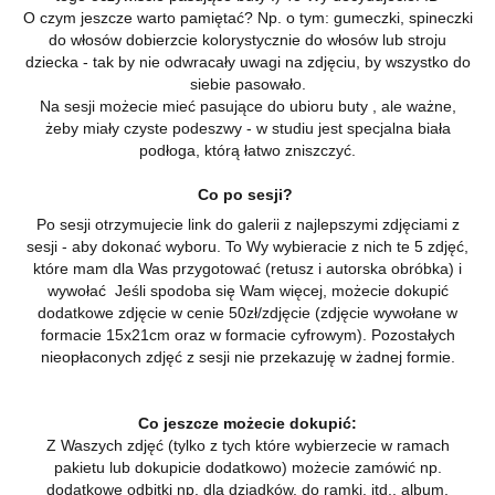
O czym jeszcze warto pamiętać? Np. o tym: gumeczki, spineczki
do włosów dobierzcie kolorystycznie do włosów lub stroju
dziecka - tak by nie odwracały uwagi na zdjęciu, by wszystko do
siebie pasowało.
Na sesji możecie mieć pasujące do ubioru buty , ale ważne,
żeby miały czyste podeszwy - w studiu jest specjalna biała
podłoga, którą łatwo zniszczyć.
Co po sesji?
Po sesji otrzymujecie link do galerii z najlepszymi zdjęciami z
sesji - aby dokonać wyboru. To Wy wybieracie z nich te 5 zdjęć,
które mam dla Was przygotować (retusz i autorska obróbka) i
wywołać Jeśli spodoba się Wam więcej, możecie dokupić
dodatkowe zdjęcie w cenie 50zł/zdjęcie (zdjęcie wywołane w
formacie 15x21cm oraz w formacie cyfrowym). Pozostałych
nieopłaconych zdjęć z sesji nie przekazuję w żadnej formie.
Co jeszcze możecie dokupić:
Z Waszych zdjęć (tylko z tych które wybierzecie w ramach
pakietu lub dokupicie dodatkowo) możecie zamówić np.
dodatkowe odbitki np. dla dziadków, do ramki, itd., album,