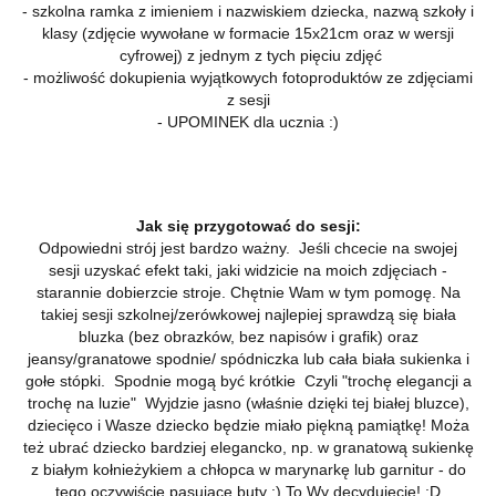
- szkolna ramka z imieniem i nazwiskiem dziecka, nazwą szkoły i
klasy (zdjęcie wywołane w formacie 15x21cm oraz w wersji
cyfrowej) z jednym z tych pięciu zdjęć
- możliwość dokupienia wyjątkowych fotoproduktów ze zdjęciami
z sesji
- UPOMINEK dla ucznia :)
Jak się przygotować do sesji:
Odpowiedni strój jest bardzo ważny. Jeśli chcecie na swojej
sesji uzyskać efekt taki, jaki widzicie na moich zdjęciach -
starannie dobierzcie stroje. Chętnie Wam w tym pomogę. Na
takiej sesji szkolnej/zerówkowej najlepiej sprawdzą się biała
bluzka (bez obrazków, bez napisów i grafik) oraz
jeansy/granatowe spodnie/ spódniczka lub cała biała sukienka i
gołe stópki. Spodnie mogą być krótkie Czyli "trochę elegancji a
trochę na luzie" Wyjdzie jasno (właśnie dzięki tej białej bluzce),
dziecięco i Wasze dziecko będzie miało piękną pamiątkę! Moża
też ubrać dziecko bardziej elegancko, np. w granatową sukienkę
z białym kołnieżykiem a chłopca w marynarkę lub garnitur - do
tego oczywiście pasujące buty :) To Wy decydujecie! :D