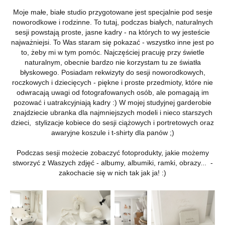
Moje małe, białe studio przygotowane jest specjalnie pod sesje
noworodkowe i rodzinne. To tutaj, podczas białych, naturalnych
sesji powstają proste, jasne kadry - na których to wy jesteście
najważniejsi. To Was staram się pokazać - wszystko inne jest po
to, żeby mi w tym pomóc. Najczęściej pracuję przy świetle
naturalnym, obecnie bardzo nie korzystam tu ze światła
błyskowego. Posiadam rekwizyty do sesji noworodkowych,
roczkowych i dziecięcych - piękne i proste przedmioty, które nie
odwracają uwagi od fotografowanych osób, ale pomagają im
pozować i uatrakcyjniają kadry :) W mojej studyjnej garderobie
znajdziecie ubranka dla najmniejszych modeli i nieco starszych
dzieci, stylizacje kobiece do sesji ciążowych i portretowych oraz
awaryjne koszule i t-shirty dla panów ;)
Podczas sesji możecie zobaczyć fotoprodukty, jakie możemy
stworzyć z Waszych zdjęć - albumy, albumiki, ramki, obrazy... -
zakochacie się w nich tak jak ja! :)