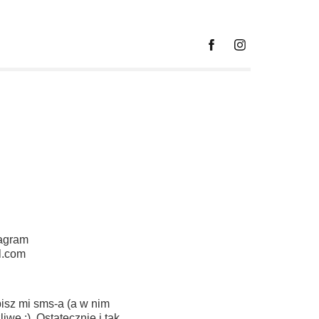
tagram
l.com
isz mi sms-a (a w nim
iwe :). Ostatecznie i tak