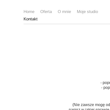
Home
Oferta
O mnie
Moje studio
Kontakt
- pop
- po
(Nie zawsze mogę ode
napisz w jakiej sprawie 