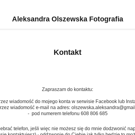
Aleksandra Olszewska Fotografia
Kontakt
Zapraszam do kontaktu:
rzez wiadomość do mojego konta w serwisie Facebook lub Ins
przez wiadomość e-mail na adres:
olszewska.aleksandra@gmai
- pod numerem telefonu 608 806 685
brać telefon, jeśli więc nie możesz się do mnie dodzwonić nap
się kontaktujesz) - oddzwonię do Ciebie jak tylko będzie to możl